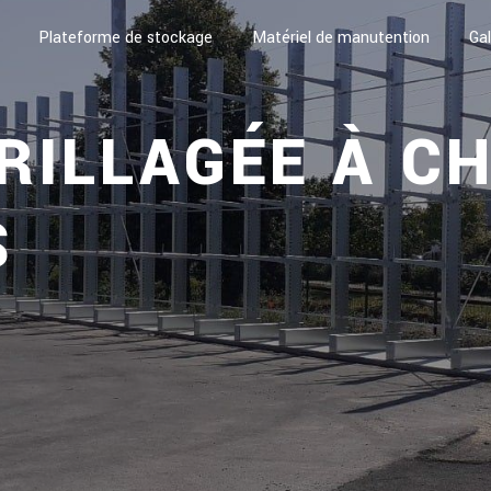
Plateforme de stockage
Matériel de manutention
Gal
RILLAGÉE À C
S