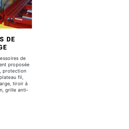
S DE
GE
essoires de
ment proposée
, protection
lateau fil,
rge, tiroir à
, grille anti-