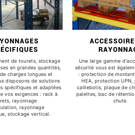
YONNAGES
ACCESSOIRE
ÉCIFIQUES
RAYONNA
ent de tourets, stockage
Une large gamme d'acc
ses en grandes quantités,
sécurité vous est égale
de charges longues et
: protection de montant
ous disposons de solutions
HEA, protection UPN, p
s spécifiques et adaptées
caillebotis, plaque de cha
e vos exigences : rack à
palettes, bac de rétention
rets, rayonnage
chute.
ulation, rayonnage
e, stockage vertical.