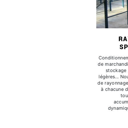
RA
SP
Conditionnem
de marchandi
stockage 
légères... N
de rayonnage
à chacune d
tou
accum
dynamiqu