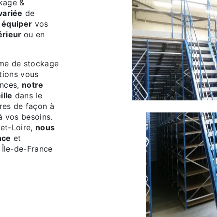
ckage &
ariée
de
 équiper
vos
érieur
ou en
rme de stockage
utions vous
ences,
notre
ille
dans le
res de façon à
à vos besoins.
et-Loire,
nous
nce
et
Île-de-France