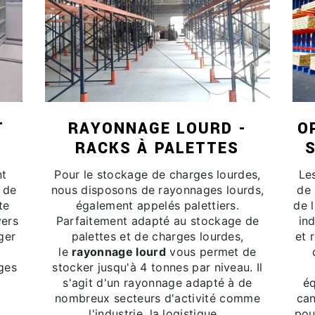
T
RAYONNAGE LOURD -
O
RACKS À PALETTES
nt
Pour le stockage de charges lourdes,
Le
n de
nous disposons de rayonnages lourds,
de 
te
également appelés palettiers.
de l
vers
Parfaitement adapté au stockage de
ind
ger
palettes et de charges lourdes,
et 
le
rayonnage lourd
vous permet de
ges
stocker jusqu'à 4 tonnes par niveau. Il
s'agit d'un rayonnage adapté à de
éq
nombreux secteurs d'activité comme
can
l'industrie, la logistique...
pou