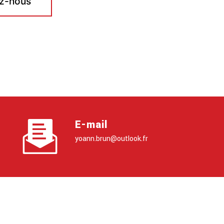
z-nous
E-mail
yoann.brun@outlook.fr