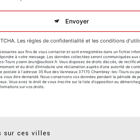
Envoyer
APTCHA. Les
règles de confidentialité
et les
conditions d'util
saires aux fins de vous contacter et sont enregistrées dans un fichier infor
e répondre à votre message. Les données collectées seront communiquées aux s
urs yoann.brun@outlook.fr. Vous disposez de droits d’accès, de rectification
 moment et du droit d’introduire une réclamation auprès d’une autorité de contr
ie postale à l'adresse 35 Rue des Vanneaux 37170 Chambray-les-Tours ou par 
ourra vous être demandé. Nous conservons vos données pendant la période de pr
ieux. Vous avez le droit de vous inscrire sur la liste d'opposition au démarcha
nformations sur vos droits.
 sur ces villes